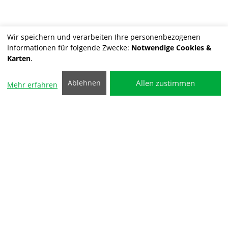
Wir speichern und verarbeiten Ihre personenbezogenen
Informationen für folgende Zwecke:
Notwendige Cookies &
Karten
.
Allen zustimmen
Ablehnen
Mehr erfahren
Sicherheitsprüfung
Der TÜV sieht für Nutzfahrzeuge eine besondere
Untersuchung vor. Die Sicherheitsprüfung für
Nutzfahrzeuge (SP) ist eine zusätzliche Sicht-, Wirkungs-