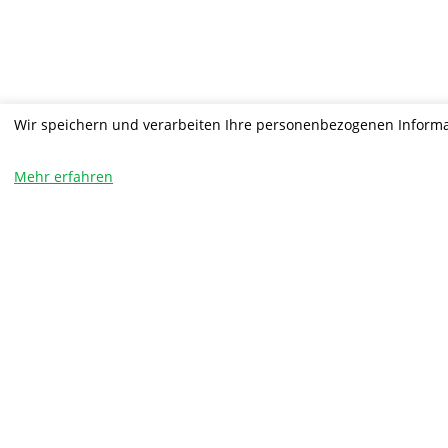
Wir speichern und verarbeiten Ihre personenbezogenen Informa
Mehr erfahren
Wohnmobil und 
MIT ERHALT DER HER
-Wartung und Inspektion nach Herstellervo